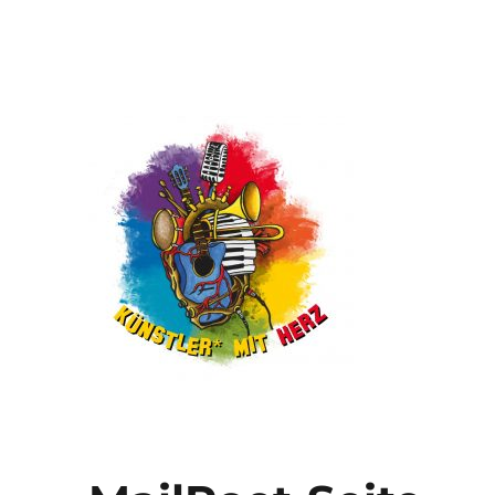
in Sachsen
Künstler∗ mit Herz