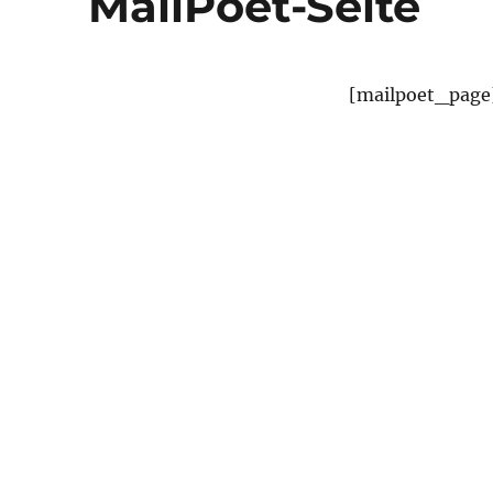
MailPoet-Seite
[mailpoet_page